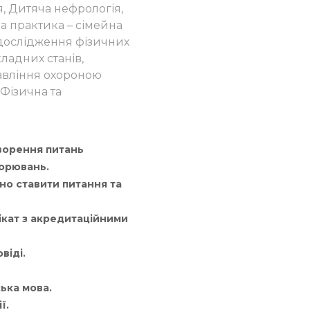
я, Дитяча нефрологія,
на практика – сімейна
 дослідження фізичних
адних станів,
правління охороною
 Фізична та
оворення питань
ворювань.
но ставити питання та
ікат з акредитаційними
віді.
ька мова.
ї.