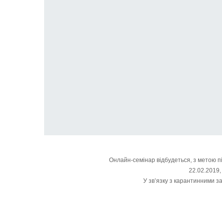
Онлайн-семінар відбудеться, з метою п
22.02.2019,
У зв’язку з карантинними з