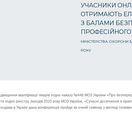
УЧАСНИКИ ОНЛ
ОТРИМАЮТЬ ЕЛ
З БАЛАМИ БЕЗ
ПРОФЕСІЙНОГО
МІНІСТЕРСТВА ОХОРОНИ ЗД
РОКУ
ідвищення кваліфікації лікарів згідно наказу №446 МОЗ України «Про безперер
 та згідно реєстру Заходів 2020 року МОЗ України, «Сучасні досягнення в практ
аходами в Україні дана конференція пройде як очний семінар у вигляді телемос