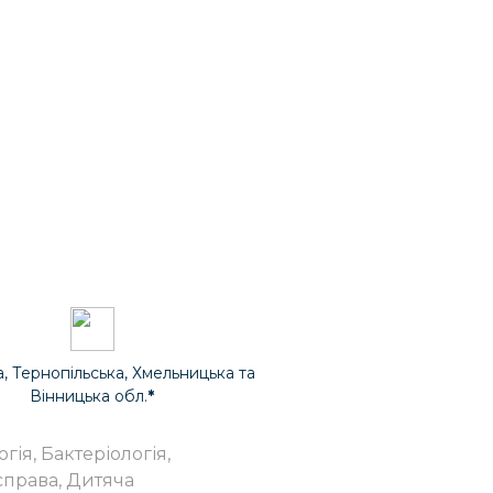
а, Тернопільська, Хмельницька та
Вінницька обл.
*
гія, Бактеріологія,
 справа, Дитяча