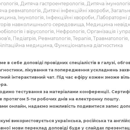
гологія, Дитяча гастроентерологія, Дитяча імунологі
ча ревматологія, Дитячі інфекційні хвороби, Загаль
цина, Імунологія, Інфекційні хвороби, Лабораторні
торів навколишнього середовища, Медицина невідкл
обіологія і вірусологія, Нефрологія, Організація і у
ов’я, Педіатрія, Ревматологія, Терапія, Травматологія,
ілітаційна медицина, Функціональна діагностика
 в себе доповіді провідних спеціалістів в галузі, обг
агностики, лікування та попередження ускладнень зах
ний інтерактивний чат. Під час ефіру кожен зможе віль
ера.
одимо тестування за матеріалами конференції. Сертиф
е протягом 5-ти робочих днів на електронну пошту.
ми онлайн, надаємо можливість подивитися запис допо
кумі використовується українська, російська та англійс
ної мови переклад доповіді буде у слайдах презентаці