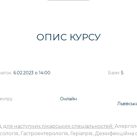
ОПИС КУРСУ
аток:
6.02.2023 о 14:00
Бали:
5
Центру
Онлайн
Львівськ
д для наступних лікарських спеціальностей:
Алерголо
сологія, Гастроентерологія, Геріатрія, Дезінфекційна