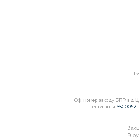
Поч
Оф. номер заходу БПР від 
Тестування:
5500092
Захі
Віру