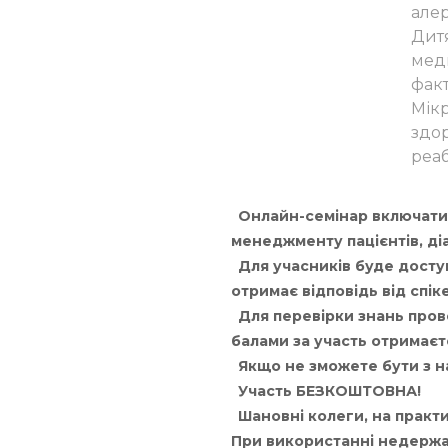
алер
Дитя
меди
фак
Мікр
здор
реаб
Онлайн-семінар включатиме
менеджменту пацієнтів, ді
Для учасників буде доступ
отримає відповідь від спік
Для перевірки знань пров
балами за участь отримаєт
Якщо не зможете бути з на
Участь БЕЗКОШТОВНА!
Шановні колеги, на практи
При використанні недержав