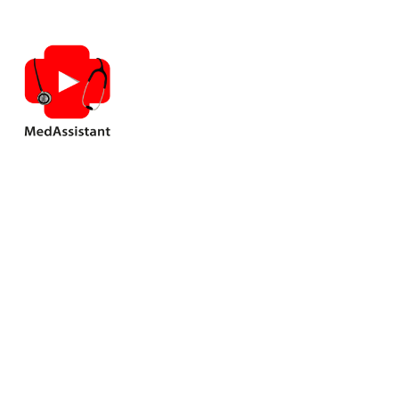
Загально
практиці 