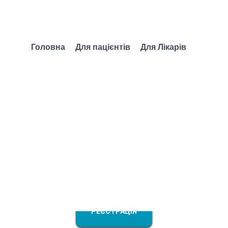
Головна
Для пацієнтів
Для Лікарів
-медичні клінічні 
лікарів різних спец
Львівщини. Сесія №
РЕЄСТРАЦІЯ