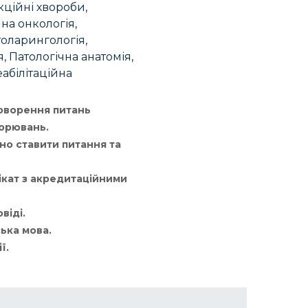
кційні хвороби,
чна онкологія,
оларингологія,
, Патологічна анатомія,
еабілітаційна
говорення питань
ворювань.
но ставити питання та
ікат з акредитаційними
віді.
ька мова.
ї.