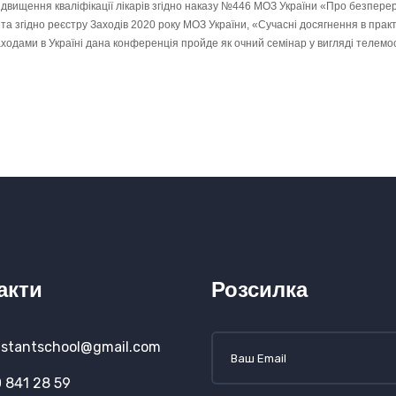
ідвищення кваліфікації лікарів згідно наказу №446 МОЗ України «Про безперер
 та згідно реєстру Заходів 2020 року МОЗ України, «Сучасні досягнення в практ
аходами в Україні дана конференція пройде як очний семінар у вигляді телемос
акти
Розсилка
stantschool@gmail.com
 841 28 59