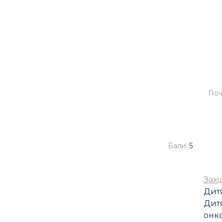
Поч
Бали:
5
Захі
Дитя
Дитя
онко