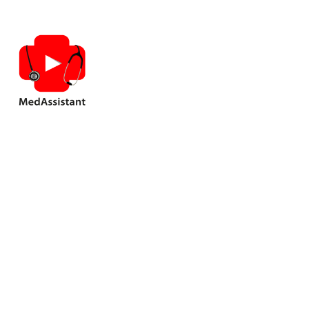
Онкологі
лікарів р