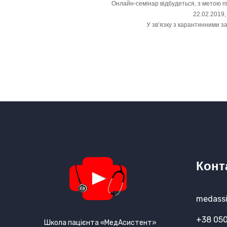
Онлайн-семінар відбудеться, з метою п
22.02.2019,
У зв’язку з карантинними з
Конт
medassi
+38 050
Школа пацієнта «МедАсистент»