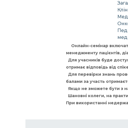
Зага
Клін
Меди
Онко
Педі
мед
Онлайн-семінар включатим
менеджменту пацієнтів, ді
Для учасників буде доступ
отримає відповідь від спік
Для перевірки знань пров
балами за участь отримаєт
Якщо не зможете бути з на
Шановні колеги, на практи
При використанні недержав