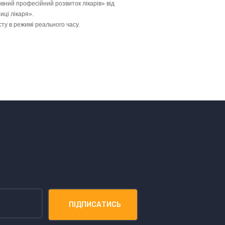
вний професійний розвиток лікарів» від
иці лікаря».
ту в режимі реального часу.