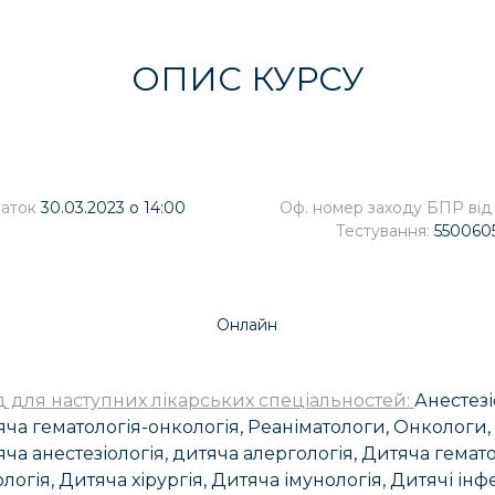
ОПИС КУРСУ
аток
30.03.2023 о 14:00
Оф. номер заходу БПР від
Тестування:
550060
Онлайн
д для наступних лікарських спеціальностей:
Анестезі
ча гематологія-онкологія, Реаніматологи, Онкологи, Г
ча анестезіологія, дитяча алергологія, Дитяча гемат
логія, Дитяча хірургія, Дитяча імунологія, Дитячі інф