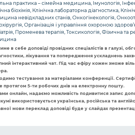
льна практика – сімейна медицина, Імунологія, Інфе
ічна біохімія, Клінічна лабораторна діагностика, Кліні
цина невідкладних станів, Онкогінекологія, Онкоот
хірургія, Організація і управління охороною здоров’я
атрія, Променева терапія, Токсикологія, Фізична та р
ицина
е в себе доповіді провідних спеціалістів в галузі, об
агностики, лікування та попередження ускладнень зах
ний інтерактивний чат. Під час ефіру кожен зможе віль
ера.
одимо тестування за матеріалами конференції. Сертиф
е протягом 5-ти робочих днів на електронну пошту.
ми онлайн, надаємо можливість подивитися запис допо
кумі використовується українська, російська та англійс
ної мови переклад доповіді буде у слайдах презентаці