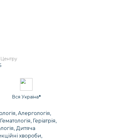
 Центру
5
Вся Україна
*
ологія, Алергологія,
ематологія, Геріатрія,
ологія, Дитяча
екційні хвороби,