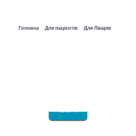
Головна
Для пацієнтів
Для Лікарів
чні захворювання в
ізних спеціальностей
ПЕРЕЙТИ