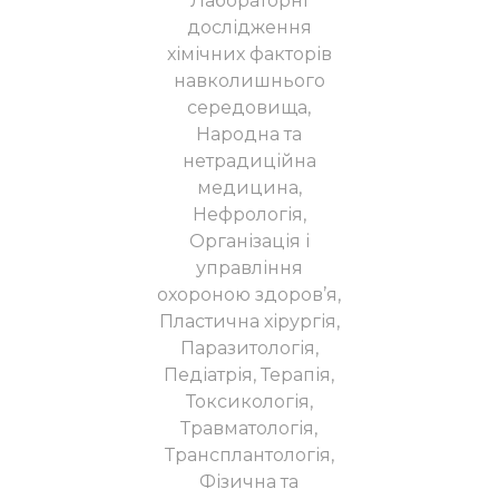
Лабораторні
дослідження
хімічних факторів
навколишнього
середовища,
Народна та
нетрадиційна
медицина,
Нефрологія,
Організація і
управління
охороною здоров’я,
Пластична хірургія,
Паразитологія,
Педіатрія, Терапія,
Токсикологія,
Травматологія,
Трансплантологія,
Фізична та