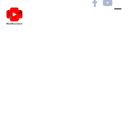
Дерматологічні
захворювання в практиці
лікарів різних
спеціальностей. Сесія №2
РЕЄСТРАЦІЯ