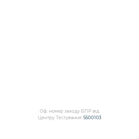
ОПИС КУРСУ
Початок:
22.02.2023 о 15:00
Бали:
5
Оф. номер заходу БПР від
Центру Тестування:
5500103