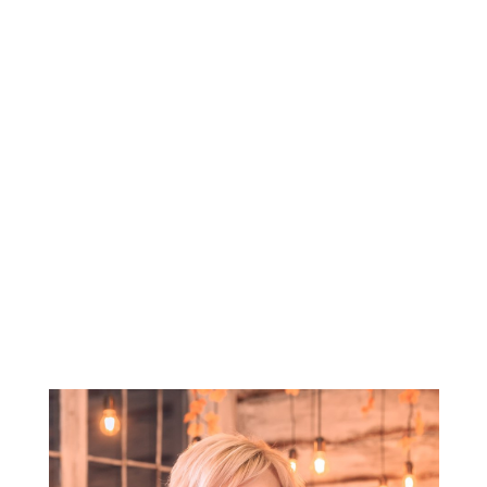
Фомченко Кирило
Анатолійович