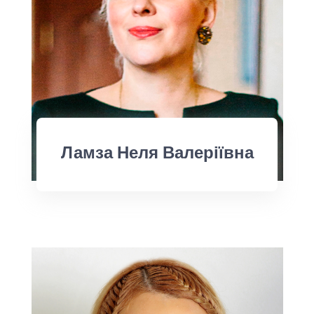
Ламза Неля Валеріївна