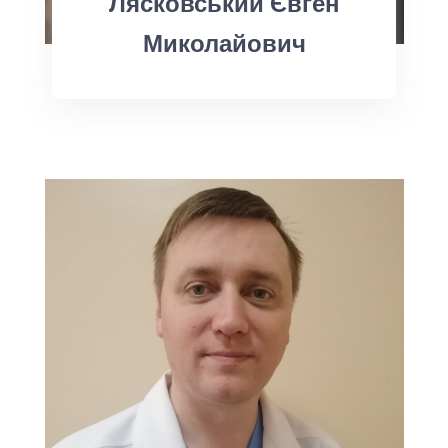
Лясковський Євген
Миколайович