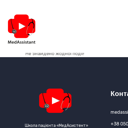
не дистанційний 
Не знайдено жодної події!
Конт
medassi
+38 050
Школа пацієнта «МедАсистент»