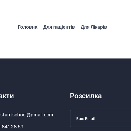
Головна
Для пацієнтів
Для Лікарів
семінар
акти
Розсилка
stantschool@gmail.com
 841 28 59