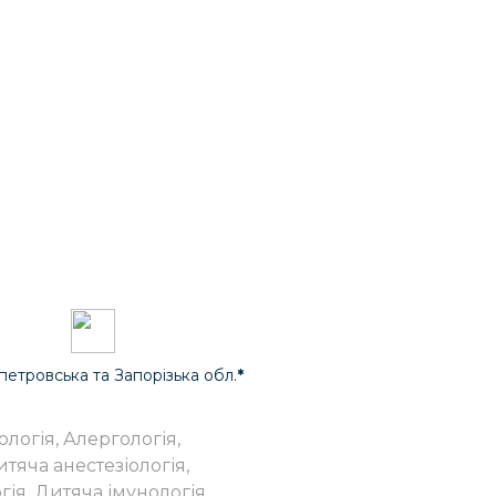
петровська та Запорізька обл.
*
ологія, Алергологія,
тяча анестезіологія,
ія, Дитяча імунологія,