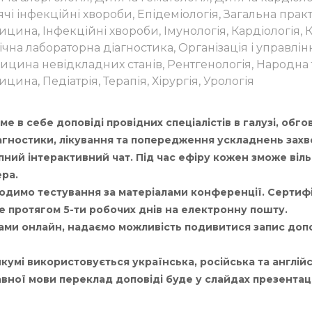
чі інфекційні хвороби, Епідеміологія, Загальна прак
цина, Інфекційні хвороби, Імунологія, Кардіологія, Кл
ічна лабораторна діагностика, Організація і управлі
цина невідкладних станів, Рентгенологія, Народна
цина, Педіатрія, Терапія, Хірургія, Урологія
 в себе доповіді провідних спеціалістів в галузі, обг
агностики, лікування та попередження ускладнень зах
ний інтерактивний чат. Під час ефіру кожен зможе віль
ера.
одимо тестування за матеріалами конференції. Сертиф
е протягом 5-ти робочих днів на електронну пошту.
ми онлайн, надаємо можливість подивитися запис допо
кумі використовується українська, російська та англійс
ної мови переклад доповіді буде у слайдах презентаці