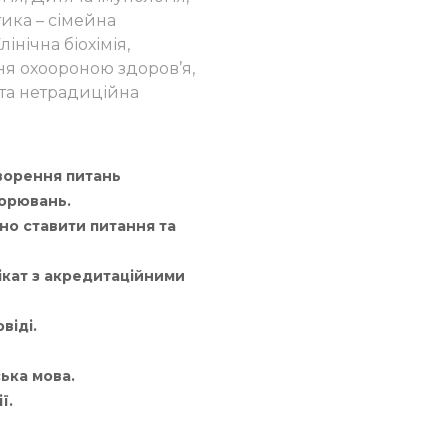
тика – сімейна
інічна біохімія,
ння охоороною здоров’я,
 та нетрадиційна
оворення питань
ворювань.
но ставити питання та
ікат з акредитаційними
віді.
ька мова.
ї.