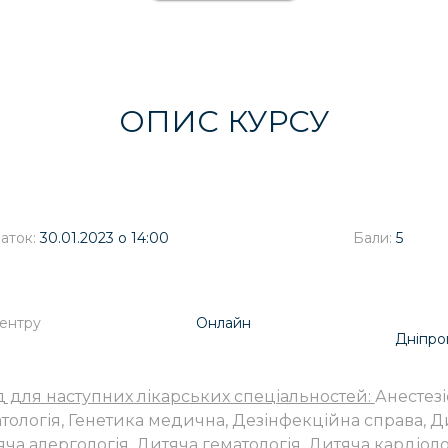
ОПИС КУРСУ
аток:
30.01.2023 о 14:00
Бали:
5
Центру
Онлайн
Дніпро
д для наступних лікарських спеціальностей:
Анестезі
тологія, Генетика медична, Дезінфекційна справа, Ди
ча алергологія, Дитяча гематологія, Дитяча кардіолог