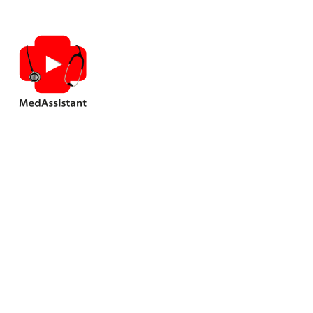
Загально
практиці 
Дніп