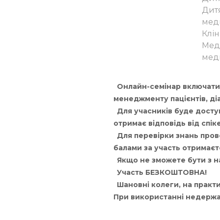
Дитя
меди
Клін
Меди
меди
Онлайн-семінар включатиме
менеджменту пацієнтів, ді
Для учасників буде доступ
отримає відповідь від спік
Для перевірки знань пров
балами за участь отримаєт
Якщо не зможете бути з на
Участь БЕЗКОШТОВНА!
Шановні колеги, на практи
При використанні недержав