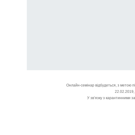
Онлайн-семінар відбудеться, з метою п
22.02.2019,
У зв’язку з карантинними з