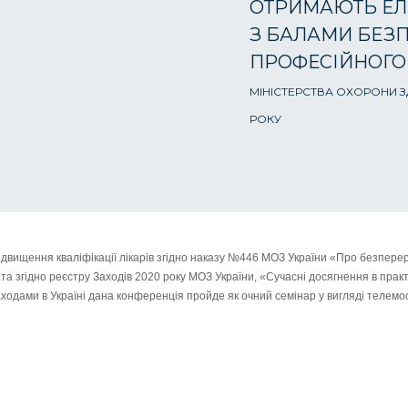
ОТРИМАЮТЬ ЕЛ
З БАЛАМИ БЕЗ
ПРОФЕСІЙНОГО
МІНІСТЕРСТВА ОХОРОНИ ЗД
РОКУ
ідвищення кваліфікації лікарів згідно наказу №446 МОЗ України «Про безперер
 та згідно реєстру Заходів 2020 року МОЗ України, «Сучасні досягнення в практ
аходами в Україні дана конференція пройде як очний семінар у вигляді телемос