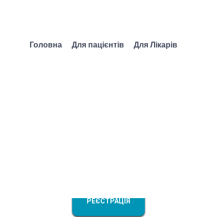
Головна
Для пацієнтів
Для Лікарів
-медичні клінічні 
лікарів різних спец
ропетровщини. Сес
РЕЄСТРАЦІЯ