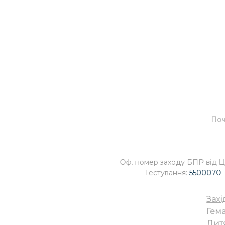
Поч
Оф. номер заходу БПР від 
Тестування:
5500070
Захі
Гема
Дитя