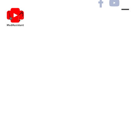
Цукровий діабет в
практиці лікарів різних
фахів.
Сесія №11.
Ви маєте можливість
переглянути курс та отримати