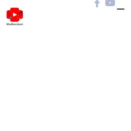
Сучасні підходи
до лікування та
профілактики
інфекцій сечової
системи в