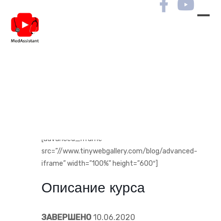
[advanced_iframe
src=”//www.tinywebgallery.com/blog/advanced-
iframe” width=”100%” height=”600″]
[advanced_iframe
src=”//www.tinywebgallery.com/blog/advanced-
iframe” width=”100%” height=”600″]
Описание курса
ЗАВЕРШЕНО
10.06.2020