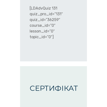
[LDAdvQuiz 131
quiz_pro_id=”131″
quiz_id=”36259″
course_id=”0″
lesson_id=”0″
topic_id=”0″]
СЕРТИФІКАТ