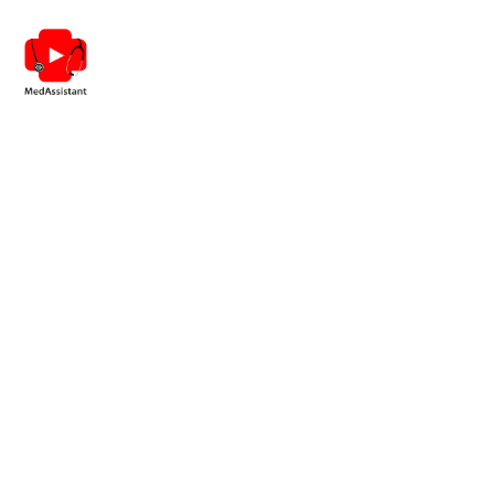
Сучасні досягнення в
практиці лікаря сімейної
медицини.
Сесія №11.
Ви маєте можливість
переглянути курс та отримати