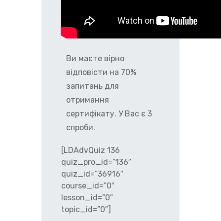
Ви маєте вірно
відповісти на 70%
запитань для
отримання
сертифікату. У Вас є 3
спроби.
[LDAdvQuiz 136
quiz_pro_id=”136″
quiz_id=”36916″
course_id=”0″
lesson_id=”0″
topic_id=”0″]