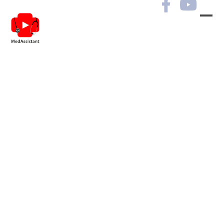
Пульмонологічні
захворювання в практиці
лікарів різних
спеціальностей. Сесія №2
РЕЄСТРАЦІЯ