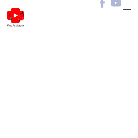
Неврологічні та
психіатричні
захворювання в практиці
лікарів різних
спеціальностей. Сесія №11.
РЕЄСТРАЦІЯ