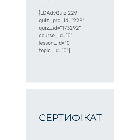
[LDAdvQuiz 229
quiz_pro_id=”229″
quiz_id=”173292″
course_id=”0″
lesson_id=”0″
topic_id=”0″]
СЕРТИФІКАТ