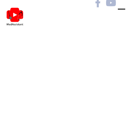
Неврологічні та
психіатричні випадки в
практиці лікарів різних
спеціальностей
Ви маєте можливість
переглянути курс та отримати