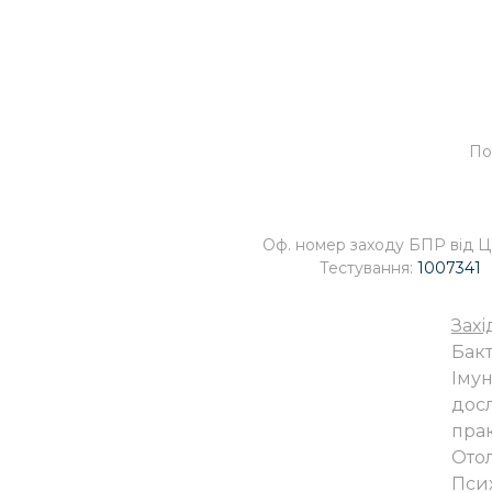
По
Оф. номер заходу БПР від 
Тестування:
1007341
Захі
Бакт
Імун
дос
прак
Отол
Псих