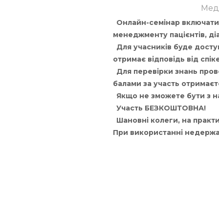
Меди
Онлайн-семінар включатиме
менеджменту пацієнтів, ді
Для учасників буде доступ
отримає відповідь від спік
Для перевірки знань пров
балами за участь отримаєт
Якщо не зможете бути з на
Участь БЕЗКОШТОВНА!
Шановні колеги, на практи
При використанні недержав