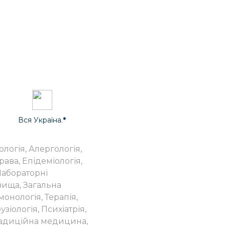
Вся Україна.
*
ологія, Алергологія,
рава, Епідеміологія,
 Лабораторні
ища, Загальна
онологія, Терапія,
зіологія, Психіатрія,
традиційна медицина,