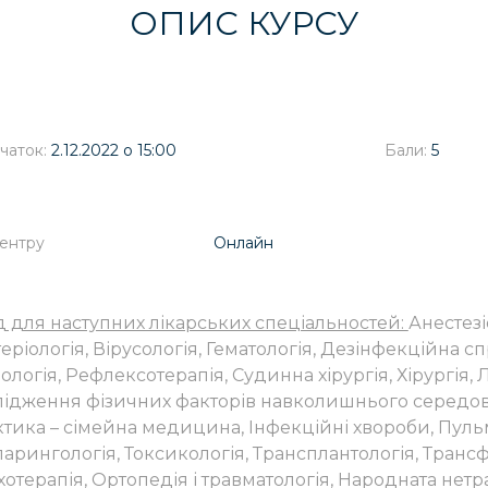
ОПИС КУРСУ
чаток:
2.12.2022 о 15:00
Бали:
5
Центру
Онлайн
д для наступних лікарських спеціальностей:
Анестезі
еріологія, Вірусологія, Гематологія, Дезінфекційна сп
ологія, Рефлексотерапія, Судинна хірургія, Хірургія,
лідження фізичних факторів навколишнього середов
тика – сімейна медицина, Інфекційні хвороби, Пульм
арингологія, Токсикологія, Трансплантологія, Трансфу
отерапія, Ортопедія і травматологія, Народната не