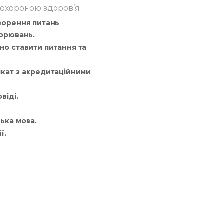
 охороною здоров’я
оворення питань
ворювань.
но ставити питання та
ікат з акредитаційними
віді.
ька мова.
ї.