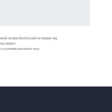
вний професійний розвиток лікарів» від
иці лікаря».
ту в режимі реального часу.