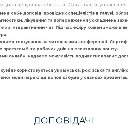
цина невідкладних станів, Організація іуправління
 в себе доповіді провідних спеціалістів в галузі, обг
агностики, лікування та попередження ускладнень зах
ний інтерактивний чат. Під час ефіру кожен зможе віль
ера.
одимо тестування за матеріалами конференції. Сертиф
е протягом 5-ти робочих днів на електронну пошту.
ми онлайн, надаємо можливість подивитися запис допо
кумі використовується українська, російська та англійс
ної мови переклад доповіді буде у слайдах презентаці
ДОПОВІДАЧІ