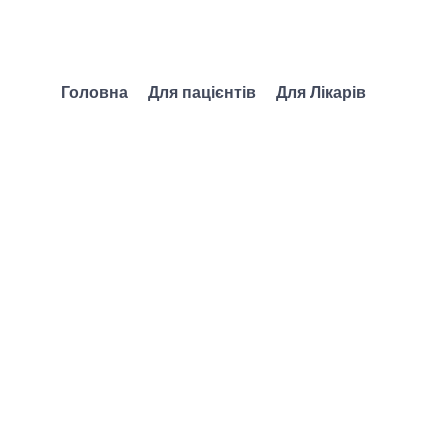
Головна
Для пацієнтів
Для Лікарів
а під час війни. Се
РЕЄСТРАЦІЯ