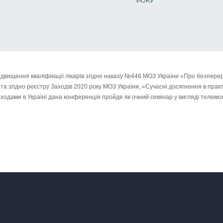
РОКУ
ідвищення кваліфікації лікарів згідно наказу №446 МОЗ України «Про безперер
 та згідно реєстру Заходів 2020 року МОЗ України, «Сучасні досягнення в практ
аходами в Україні дана конференція пройде як очний семінар у вигляді телемос