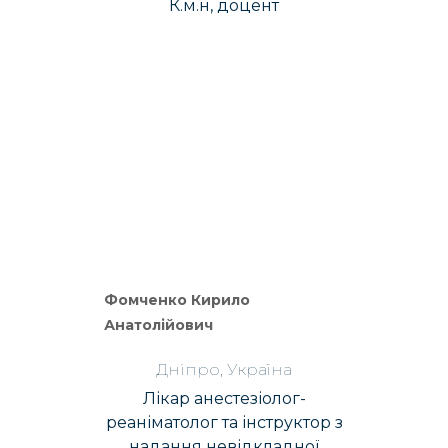
К.м.н, доцент
Фомченко Кирило
Анатолійович
Дніпро, Україна
Лікар анестезіолог-
реаніматолог та інструктор з
надання невідкладної