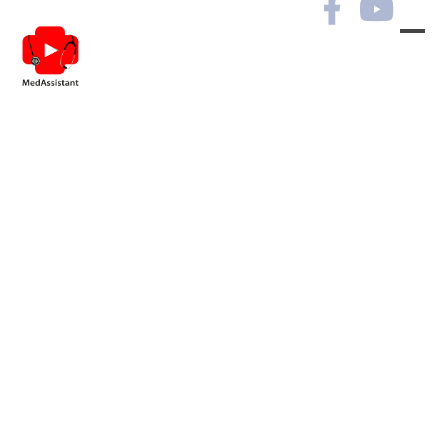
ЛОР-захворювання в
практиці лікарів різних
спеціальностей. Сесія
№10.
РЕЄСТРАЦІЯ