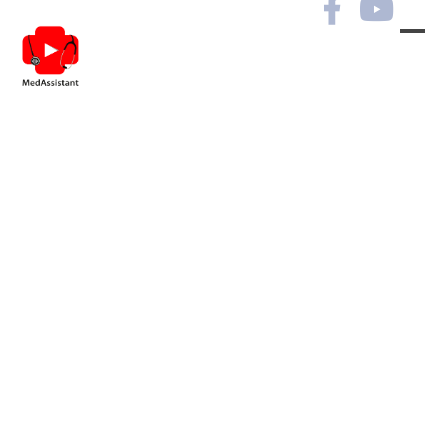
Клінічні випадки в
практиці лікаря сімейної
медицини
Дніпропетровщини
Сертифікати зможуть
отримати тільки учасники із