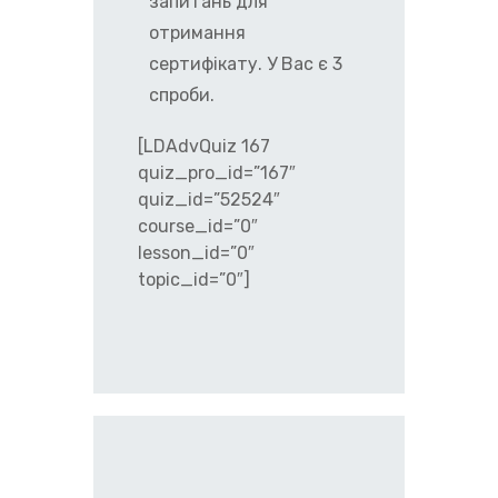
запитань для
отримання
сертифікату. У Вас є 3
спроби.
[LDAdvQuiz 167
quiz_pro_id=”167″
quiz_id=”52524″
course_id=”0″
lesson_id=”0″
topic_id=”0″]