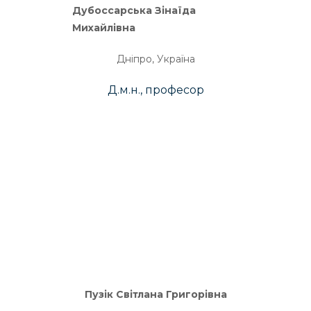
Дубоссарська Зінаїда
Михайлівна
Дніпро, Україна
Д.м.н., професор
Пузік Світлана Григорівна