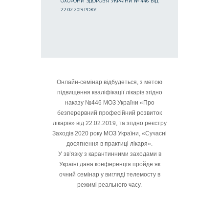
ОХОРОНИ ЗДОРОВ’Я УКРАЇНИ №446 ВІД
22.02.2019 РОКУ
Онлайн-семінар відбудеться, з метою
підвищення кваліфікації лікарів згідно
наказу №446 МОЗ України «Про
безперервний професійний розвиток
лікарів» від 22.02.2019, та згідно реєстру
Заходів 2020 року МОЗ України, «Сучасні
досягнення в практиці лікаря».
У зв’язку з карантинними заходами в
Україні дана конференція пройде як
очний семінар у вигляді телемосту в
режимі реального часу.