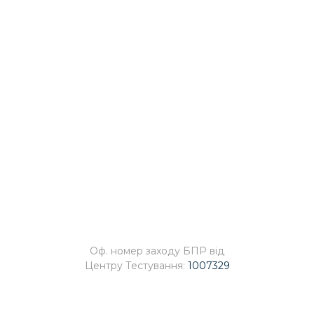
ОПИС КУРСУ
Початок:
21.11.2022 о 15:00
Бали:
5
Оф. номер заходу БПР від
Центру Тестування:
1007329