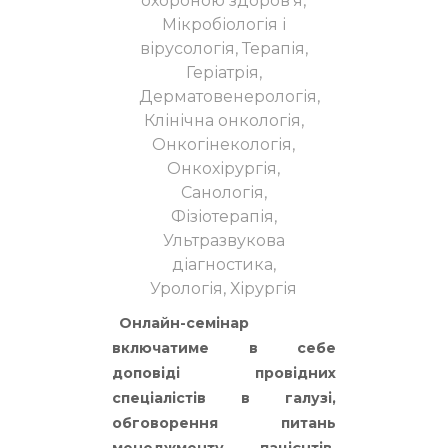
охороною здоров’я,
Мікробіологія і
вірусологія, Терапія,
Геріатрія,
Дерматовенерологія,
Клінічна онкологія,
Онкогінекологія,
Онкохірургія,
Санологія,
Фізіотерапія,
Ультразвукова
діагностика,
Урологія, Хірургія
Онлайн-семінар
включатиме в себе
доповіді провідних
спеціалістів в галузі,
обговорення питань