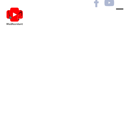
Гінекологічні
захворювання в практиці
лікарів різних
спеціальностей. Сесія №11.
РЕЄСТРАЦІЯ