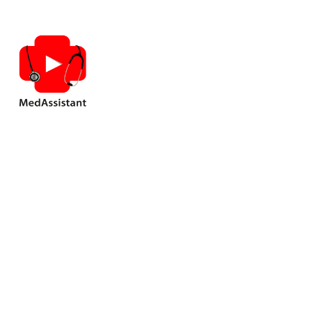
ГРВІ? Гри
пра