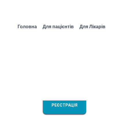
Головна
Для пацієнтів
Для Лікарів
п? COVID-19? Сезо
ктиці лікаря. Сесі
РЕЄСТРАЦІЯ