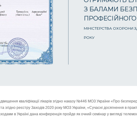
ОТРИМАЮТЬ ЕЛ
З БАЛАМИ БЕЗ
ПРОФЕСІЙНОГО
МІНІСТЕРСТВА ОХОРОНИ ЗД
РОКУ
ідвищення кваліфікації лікарів згідно наказу №446 МОЗ України «Про безперер
 та згідно реєстру Заходів 2020 року МОЗ України, «Сучасні досягнення в практ
аходами в Україні дана конференція пройде як очний семінар у вигляді телемос