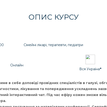
ОПИС КУРСУ
:00
Сімейні лікарі, терапевти, педіатри
Онлайн
Вся Україна
*
е в себе доповіді провідних спеціалістів в галузі, об
агностики, лікування та попередження ускладнень зах
ний інтерактивний чат. Під час ефіру кожен зможе віль
ера.
одимо тестування за матеріалами конференції. Сертиф