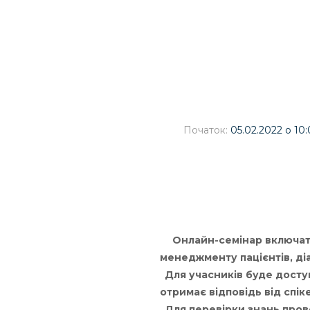
Початок:
05.02.2022 о 10
Онлайн-семінар включатим
менеджменту пацієнтів, ді
Для учасників буде доступ
отримає відповідь від спік
Для перевірки знань пров