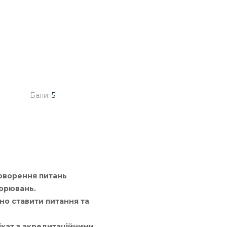
Бали:
5
говорення питань
ворювань.
но ставити питання та
ікат з акредитаційними