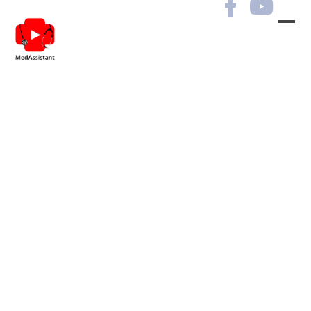
Гастроентерологічні
захворювання в практиці
лікарів різних
спеціальностей
Ви маєте можливість
переглянути курс та отримати