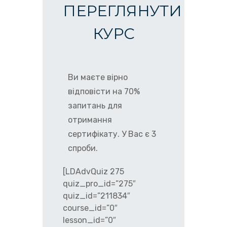
ПЕРЕГЛЯНУТИ
КУРС
Ви маєте вірно
відповісти на 70%
запитань для
отримання
сертифікату. У Вас є 3
спроби.
[LDAdvQuiz 275
quiz_pro_id=”275″
quiz_id=”211834″
course_id=”0″
lesson_id=”0″