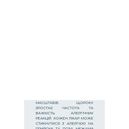
BLEED, СЕРТИФІКАТ
ТРЕНІНГОВОГО ЦЕНТРУ
UNISAFE ТА СЕРТИФИКАТ З
БАЛАМИ БПР. МАСИВНА
КРОВОТЕЧА – ПЕРША,
ПОТЕНЦІЙНО ОБОРОТНА
ПРИЧИНА СМЕРТІ, 60-70%
ПОРАНЕНИХ ГИНЕ ВІД
КРОВОТЕЧІ ТА ЇЇ НАСЛІДКІВ.
ВРАХОВУЮЧИ РЕАЛІЇ ЖИТТЯ В
УКРАЇНІ КОЖНА ЛЮДИНА
ПОВИННА ВМІТИ ЗУПИНЯТИ
КРОВОТЕЧІ, ОСОБЛИВО ЦЕ
ВАЖЛИВО ДЛЯ ЛІКАРІВ БУДЬ-
ЯКОЇ СПЕЦІАЛЬНОСТІ.
АЛЕРГІЗАЦІЯ НАСЕЛЕННЯ,
ОСОБЛИВО В ПРОМИСЛОВО
РОЗВИНЕНИХ РЕГІОНАХ,
ДОСЯГАЄ ЗАГРОЗЛИВИХ
МАСШТАБІВ. ЩОРОКУ
ЗРОСТАЄ ЧАСТОТА ТА
ВАЖКІСТЬ АЛЕРГІЧНИХ
РЕАКЦІЙ. КОЖЕН ЛІКАР МОЖЕ
СТИКНУТИСЯ З АЛЕРГІЄЮ НА
ПРИЙОМІ ТА ПОЗА МЕЖАМИ