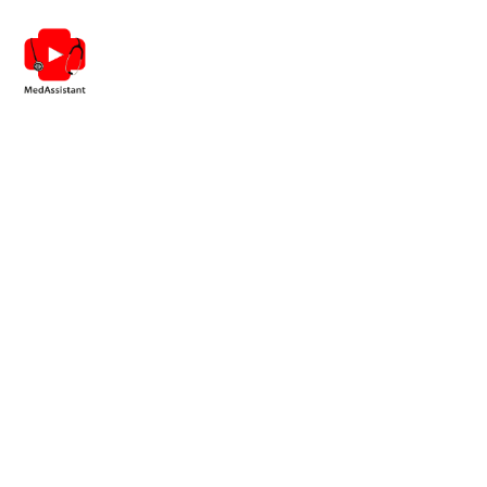
Кровотечі та анафілаксія.
Як діяти поза та в
стаціонарі?
РЕЄСТРАЦІЯ
Захід UniSafe