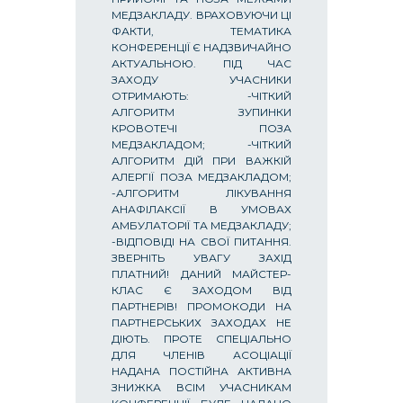
МЕДЗАКЛАДУ. ВРАХОВУЮЧИ ЦІ
ФАКТИ, ТЕМАТИКА
КОНФЕРЕНЦІЇ Є НАДЗВИЧАЙНО
АКТУАЛЬНОЮ. ПІД ЧАС
ЗАХОДУ УЧАСНИКИ
ОТРИМАЮТЬ: -ЧІТКИЙ
АЛГОРИТМ ЗУПИНКИ
КРОВОТЕЧІ ПОЗА
МЕДЗАКЛАДОМ; -ЧІТКИЙ
АЛГОРИТМ ДІЙ ПРИ ВАЖКІЙ
АЛЕРГІЇ ПОЗА МЕДЗАКЛАДОМ;
-АЛГОРИТМ ЛІКУВАННЯ
АНАФІЛАКСІЇ В УМОВАХ
АМБУЛАТОРІЇ ТА МЕДЗАКЛАДУ;
-ВІДПОВІДІ НА СВОЇ ПИТАННЯ.
ЗВЕРНІТЬ УВАГУ ЗАХІД
ПЛАТНИЙ! ДАНИЙ МАЙСТЕР-
КЛАС Є ЗАХОДОМ ВІД
ПАРТНЕРІВ! ПРОМОКОДИ НА
ПАРТНЕРСЬКИХ ЗАХОДАХ НЕ
ДІЮТЬ. ПРОТЕ СПЕЦІАЛЬНО
ДЛЯ ЧЛЕНІВ АСОЦІАЦІЇ
НАДАНА ПОСТІЙНА АКТИВНА
ЗНИЖКА ВСІМ УЧАСНИКАМ