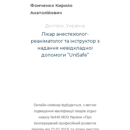
Фомченко Кирило
Анатолійович
Дніпро, Україна
Лікар анестезіолог-
реаніматолог та інструктор з
надання невідкладної
допомоги “UniSafe”
Онлайн-семінар відбудеться, з метою
підвищення кваліфікації лікарів згідно
наказу №446 МОЗ України «Про
безперервний професійний розвиток
лікарів» від 22.02.2019, та згідно реєстру