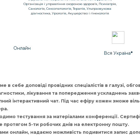
Організація і управління охороною здоров’я, Психіатрія,
Санологія, Сексопатологія, Терапія, Ультразвукова
діагностика, Урологія, Акушерство і гінекологія
Онлайн
Вся Україна
*
 в себе доповіді провідних спеціалістів в галузі, обг
агностики, лікування та попередження ускладнень зах
ний інтерактивний чат. Під час ефіру кожен зможе віль
ера.
одимо тестування за матеріалами конференції. Сертиф
е протягом 5-ти робочих днів на електронну пошту.
ми онлайн, надаємо можливість подивитися запис допо