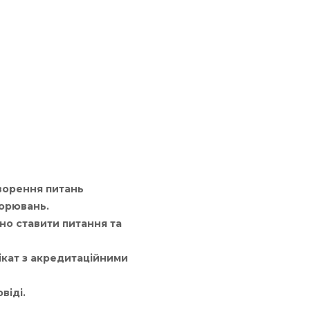
оворення питань
ворювань.
но ставити питання та
ікат з акредитаційними
віді.