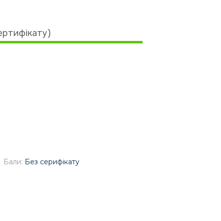
сертифікату)
Бали:
Без серифікату