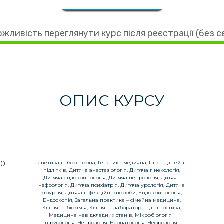
жливість переглянути курс після реєстрації (без 
ОПИС КУРСУ
00
Генетика лабораторна, Генетика медична, Гігієна дітей та
підлітків, Дитяча анестезіологія, Дитяча гінекологія,
Дитяча ендокринологія, Дитяча неврологія, Дитяча
нефрологія, Дитяча психіатрія, Дитяча урологія, Дитяча
хірургія, Дитячі інфекційні хвороби, Ендокринологія,
Ендоскопія, Загальна практика – сімейна медицина,
Клінічна біохімія, Клінічна лабораторна діагностика,
Медицина невідкладних станів, Мікробіологія і
вірусологія, Неврологія, Неонатологія, Нефрологія,