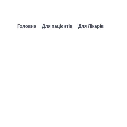
Головна
Для пацієнтів
Для Лікарів
агностики та лікув
ладами сечовипуск
ПЕРЕГЛЯНУТИ КУРС