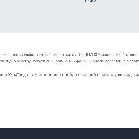
РОКУ
ідвищення кваліфікації лікарів згідно наказу №446 МОЗ України «Про безперер
 та згідно реєстру Заходів 2020 року МОЗ України, «Сучасні досягнення в практ
ми в Україні дана конференція пройде як очний семінар у вигляді те