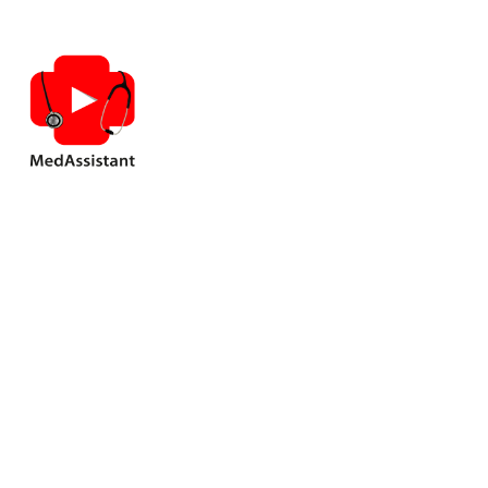
Алгоритм ді
роз