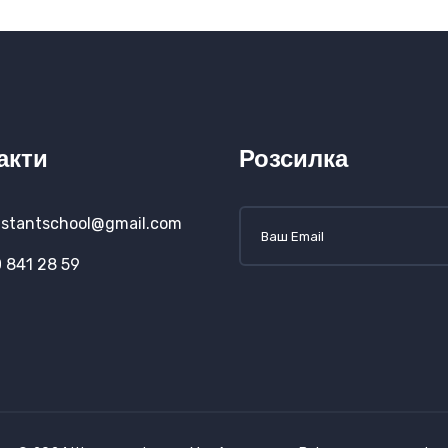
акти
Розсилка
stantschool@gmail.com
 841 28 59