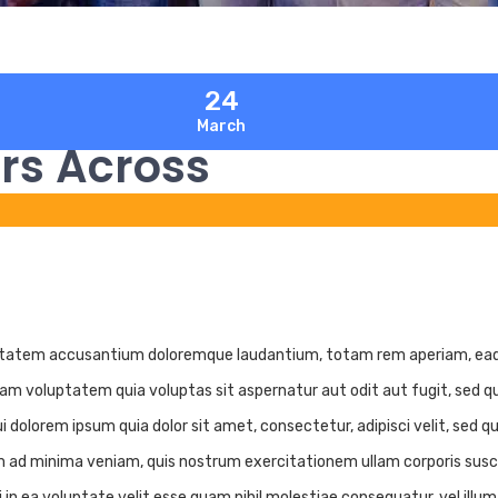
24
March
rs Across
uptatem accusantium doloremque laudantium, totam rem aperiam, eaque 
am voluptatem quia voluptas sit aspernatur aut odit aut fugit, sed q
 dolorem ipsum quia dolor sit amet, consectetur, adipisci velit, sed
d minima veniam, quis nostrum exercitationem ullam corporis suscipi
in ea voluptate velit esse quam nihil molestiae consequatur, vel illu