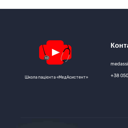
Конт
medassi
+38 050
Школа пацієнта «МедАсистент»