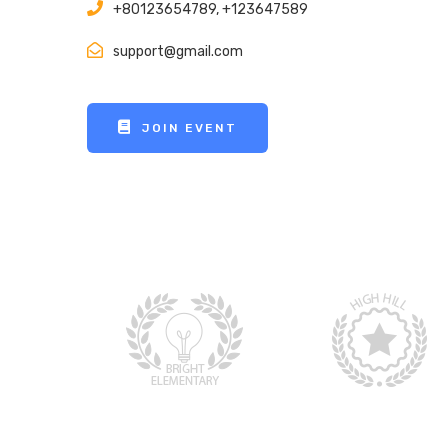
+80123654789, +123647589
support@gmail.com
JOIN EVENT