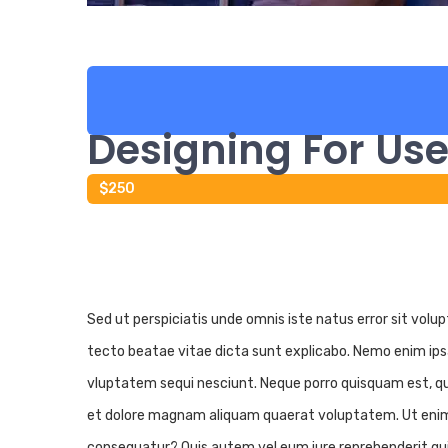
Designing For Use
$250
Sed ut perspiciatis unde omnis iste natus error sit vol
tecto beatae vitae dicta sunt explicabo. Nemo enim ips
vluptatem sequi nesciunt. Neque porro quisquam est, qui
et dolore magnam aliquam quaerat voluptatem. Ut enim a
consequatur? Quis autem vel eum iure reprehenderit qui 